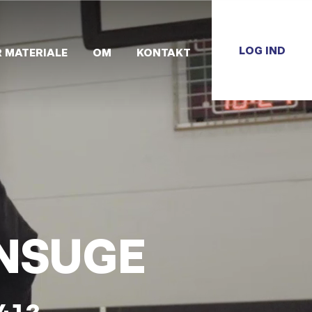
LOG IND
R MATERIALE
OM
KONTAKT
NSUGE
41?