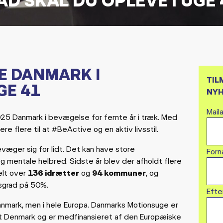
E DANMARK I
TIL
GE 41
NYH
Mail
25 Danmark i bevægelse for femte år i træk. Med
re flere til at #BeActive og en aktiv livsstil.
evæger sig for lidt. Det kan have store
Forn
 mentale helbred. Sidste år blev der afholdt flere
lt over
136 idrætter
og
94 kommuner
, og
sgrad på 50%.
Efte
anmark, men i hele Europa. Danmarks Motionsuge er
t Denmark og er medfinansieret af den Europæiske