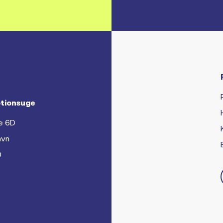
tionsuge
e 6D
avn
0