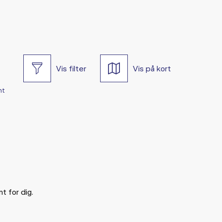
Vis filter
Vis på kort
nt
t for dig.