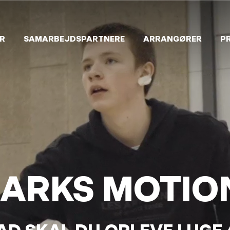
R
SAMARBEJDSPARTNERE
ARRANGØRER
P
ARKS MOTIO
AD SKAL DU OPLEVE I UGE 