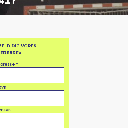
MELD DIG VORES
EDSBREV
adresse
*
avn
rnavn