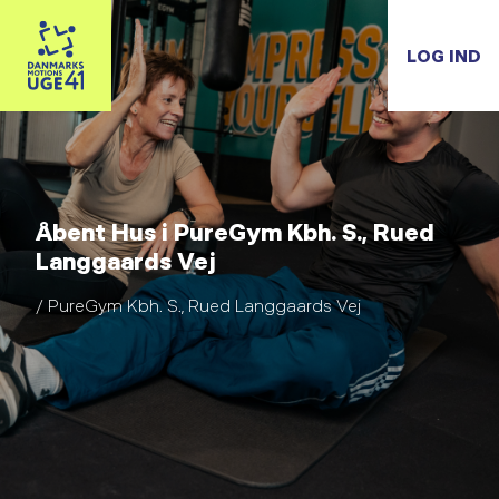
LOG IND
Åbent Hus i PureGym Kbh. S., Rued
Langgaards Vej
/ PureGym Kbh. S., Rued Langgaards Vej