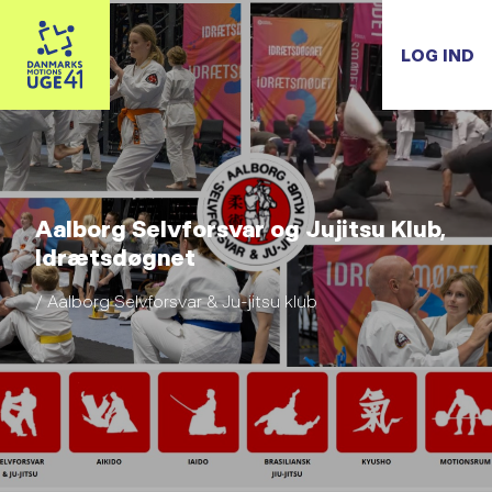
LOG IND
Aalborg Selvforsvar og Jujitsu Klub,
Idrætsdøgnet
/ Aalborg Selvforsvar & Ju-jitsu klub