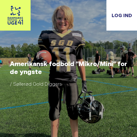
LOG IND
Amerikansk fodbold “Mikro/Mini” for
de yngste
/ Søllerød Gold Diggers