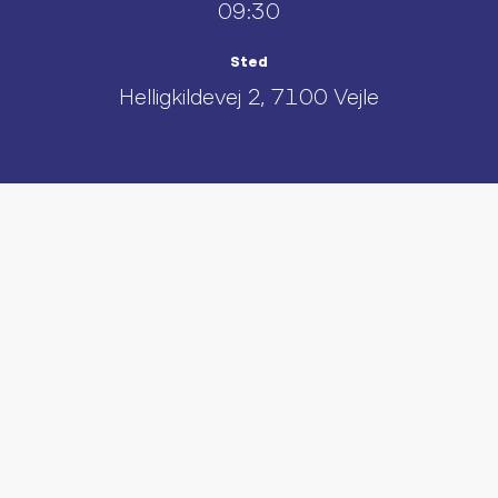
09:30
Sted
Helligkildevej 2, 7100 Vejle
UDFORSK AND