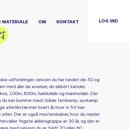
LOG IND
R MATERIALE
OM
KONTAKT
ysiske udfordringer, selvom du har rundet de 30 og
m med alle de øvelser, du sikkert kender,
iskos, 100m, 800m, hækkeløb og maratonløb. Der
om du kan komme med i både femkamp, syvkamp
 atletikstævner hvert år, hvor vi frit kan
s atlet. Der er også mesterskaber, hvor du møder
ervaller. Yngste aldersgruppe er 30 år, og der er
være med selvom du er fyldt 70 eller 80.