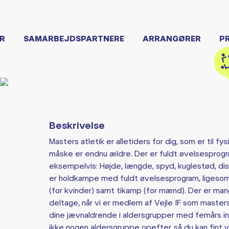
R
SAMARBEJDSPARTNERE
ARRANGØRER
P
Beskrivelse
Masters atletik er alletiders for dig, som er til f
måske er endnu ældre. Der er fuldt øvelsesprogra
eksempelvis: Højde, længde, spyd, kuglestød, d
er holdkampe med fuldt øvelsesprogram, liges
(for kvinder) samt tikamp (for mænd). Der er mange
deltage, når vi er medlem af Vejle IF som master
dine jævnaldrende i aldersgrupper med femårs int
ikke nogen aldersgruppe opefter, så du kan fint 