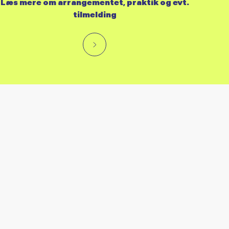
Læs mere om arrangementet, praktik og evt.
tilmelding
RES KALENDER