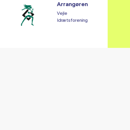
Arrangøren
Vejle
Idrætsforening
Vi fandt ingen relaterede arrangementer...
RE ARRANGEMENTER I VO
Gå til kalender