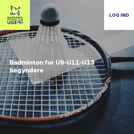
LOG IND
Badminton for U9-U11-U13
begyndere
/ Vinding Badminton