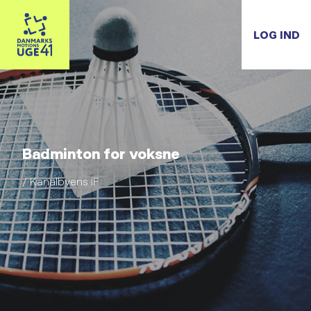
LOG IND
Badminton for voksne
/ Kanalbyens IF