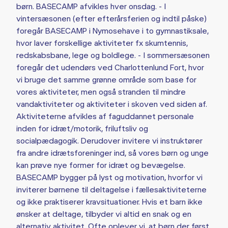
børn. BASECAMP afvikles hver onsdag. - I
vintersæsonen (efter efterårsferien og indtil påske)
foregår BASECAMP i Nymosehave i to gymnastiksale,
hvor laver forskellige aktiviteter fx skumtennis,
redskabsbane, lege og boldlege. - I sommersæsonen
foregår det udendørs ved Charlottenlund Fort, hvor
vi bruge det samme grønne område som base for
vores aktiviteter, men også stranden til mindre
vandaktiviteter og aktiviteter i skoven ved siden af.
Aktiviteterne afvikles af faguddannet personale
inden for idræt/motorik, friluftsliv og
socialpædagogik. Derudover invitere vi instruktører
fra andre idrætsforeninger ind, så vores børn og unge
kan prøve nye former for idræt og bevægelse.
BASECAMP bygger på lyst og motivation, hvorfor vi
inviterer børnene til deltagelse i fællesaktiviteterne
og ikke praktiserer kravsituationer. Hvis et barn ikke
ønsker at deltage, tilbyder vi altid en snak og en
alternativ aktivitet. Ofte oplever vi, at børn der først