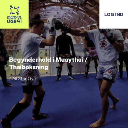
LOG IND
Begynderhold i Muaythai /
Thaiboksning
/ All Star Gym