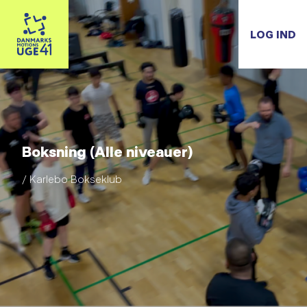
LOG IND
Boksning (Alle niveauer)
/ Karlebo Bokseklub