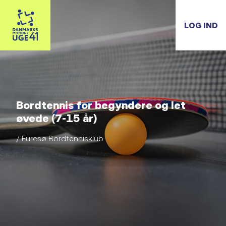
LOG IND
Bordtennis for begyndere og let
øvede (7-15 år)
/ Furesø Bordtennisklub