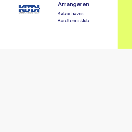
Arrangøren
Københavns
Bordtennisklub
Vi fandt ingen relaterede arrangementer...
RE ARRANGEMENTER I VO
Gå til kalender