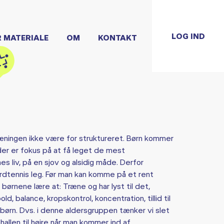
LOG IND
R MATERIALE
OM
KONTAKT
æningen ikke være for struktureret. Børn kommer
t der er fokus på at få leget de mest
 liv, på en sjov og alsidig måde. Derfor
dtennis leg. Før man kan komme på et rent
 børnene lære at: Træne og har lyst til det,
d, balance, kropskontrol, koncentration, tillid til
ørn. Dvs. i denne aldersgruppen tænker vi slet
hallen til højre når man kommer ind af