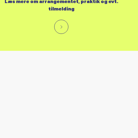
Læs mere om arrangementet, praktik og evt.
tilmelding
RES KALENDER