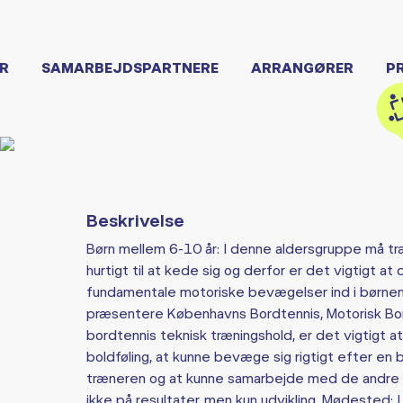
R
SAMARBEJDSPARTNERE
ARRANGØRER
P
Beskrivelse
Børn mellem 6-10 år: I denne aldersgruppe må tr
hurtigt til at kede sig og derfor er det vigtigt a
fundamentale motoriske bevægelser ind i børnenes
præsentere Københavns Bordtennis, Motorisk Bor
bordtennis teknisk træningshold, er det vigtigt at
boldføling, at kunne bevæge sig rigtigt efter en bol
træneren og at kunne samarbejde med de andre b
ikke på resultater, men kun udvikling. Mødested: I 