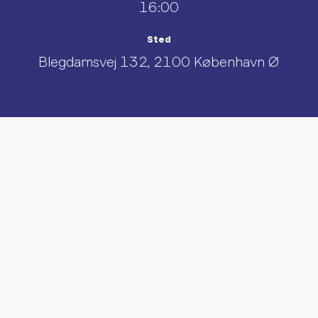
16:00
Sted
Blegdamsvej 132, 2100 København Ø
UDFORSK AND