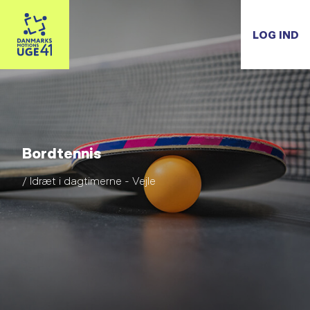
LOG IND
Bordtennis
/ Idræt i dagtimerne - Vejle