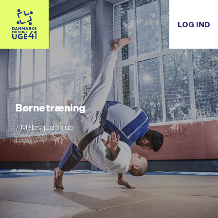
LOG IND
Børnetræning
/ Måløv judoklub