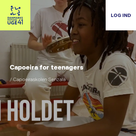
LOG IND
Capoeira for teenagers
/ Capoeiraskolen Senzala