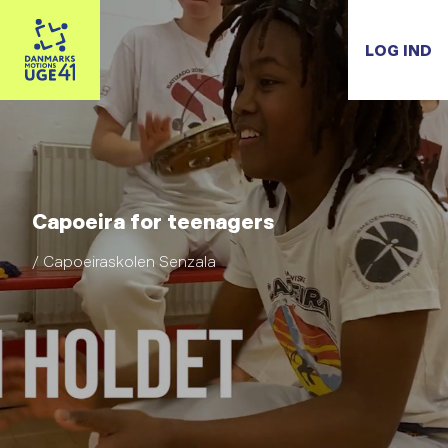
LOG IND
Capoeira for teenagers
/ Capoeiraskolen Senzala