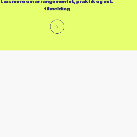
Læs mere om arrangementet, praktik og evt.
tilmelding
RES KALENDER