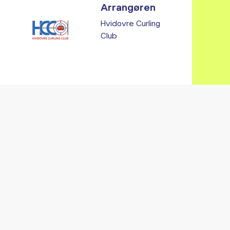
Arrangøren
Hvidovre Curling
Club
Vi fandt ingen relaterede arrangementer...
RE ARRANGEMENTER I VO
Gå til kalender