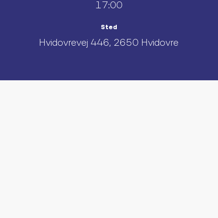
17:00
Sted
Hvidovrevej 446, 2650 Hvidovre
UDFORSK AND