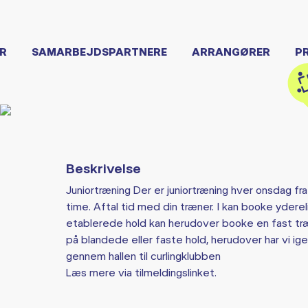
R
SAMARBEJDSPARTNERE
ARRANGØRER
P
Beskrivelse
Juniortræning Der er juniortræning hver onsdag fra 
time. Aftal tid med din træner. I kan booke ydere
etablerede hold kan herudover booke en fast træni
på blandede eller faste hold, herudover har vi ig
gennem hallen til curlingklubben
Læs mere via tilmeldingslinket.