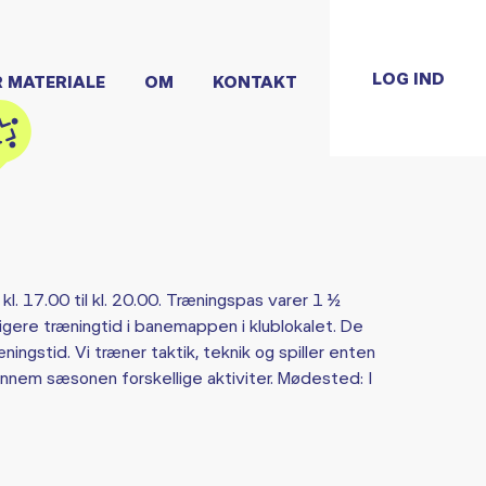
LOG IND
R MATERIALE
OM
KONTAKT
kl. 17.00 til kl. 20.00. Træningspas varer 1 ½
ligere træningtid i banemappen i klublokalet. De
ngstid. Vi træner taktik, teknik og spiller enten
ennem sæsonen forskellige aktiviter. Mødested: I