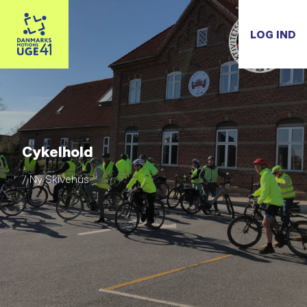
LOG IND
Cykelhold
/ Ny Skivehus