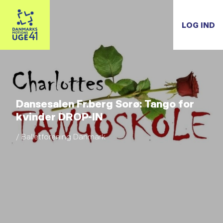
LOG IND
Dansesalen Fr.berg Sorø: Tango for
kvinder DROP-IN
/ Balletforening Danmark