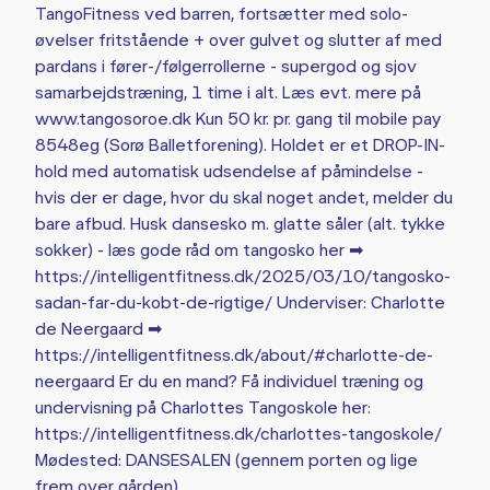
TangoFitness ved barren, fortsætter med solo-
øvelser fritstående + over gulvet og slutter af med
pardans i fører-/følgerrollerne - supergod og sjov
samarbejdstræning, 1 time i alt. Læs evt. mere på
www.tangosoroe.dk Kun 50 kr. pr. gang til mobile pay
8548eg (Sorø Balletforening). Holdet er et DROP-IN-
hold med automatisk udsendelse af påmindelse -
hvis der er dage, hvor du skal noget andet, melder du
bare afbud. Husk dansesko m. glatte såler (alt. tykke
sokker) - læs gode råd om tangosko her ➡
https://intelligentfitness.dk/2025/03/10/tangosko-
sadan-far-du-kobt-de-rigtige/ Underviser: Charlotte
de Neergaard ➡
https://intelligentfitness.dk/about/#charlotte-de-
neergaard Er du en mand? Få individuel træning og
undervisning på Charlottes Tangoskole her:
https://intelligentfitness.dk/charlottes-tangoskole/
Mødested: DANSESALEN (gennem porten og lige
frem over gården)