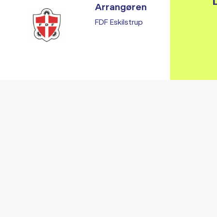
L
Arrangøren
FDF Eskilstrup
Vi fandt ingen relaterede arrangementer...
RE ARRANGEMENTER I VO
Gå til kalender