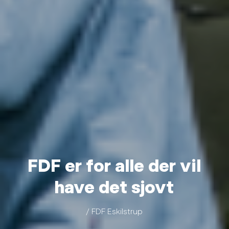
FDF er for alle der vil
have det sjovt
/ FDF Eskilstrup