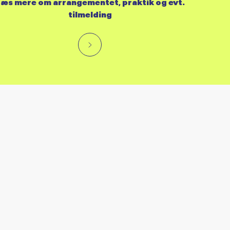
æs mere om arrangementet, praktik og evt.
tilmelding
RES KALENDER