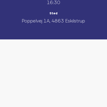
16:30
Sted
Poppelvej 1A, 4863 Eskilstrup
UDFORSK AND