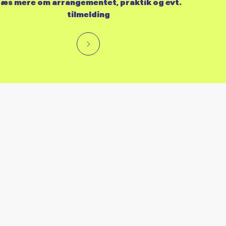
æs mere om arrangementet, praktik og evt.
tilmelding
RES KALENDER