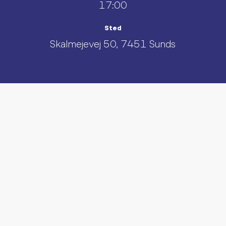
17:00
Sted
Skalmejevej 50, 7451 Sunds
UDFORSK AND