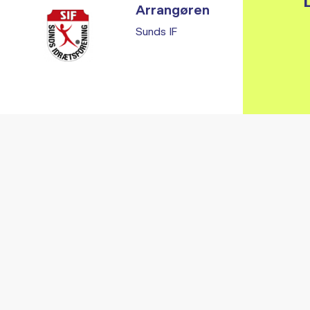
L
Arrangøren
Sunds IF
Vi fandt ingen relaterede arrangementer...
RE ARRANGEMENTER I VO
Gå til kalender