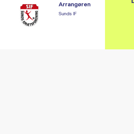
L
Arrangøren
Sunds IF
Vi fandt ingen relaterede arrangementer...
RE ARRANGEMENTER I VO
Gå til kalender