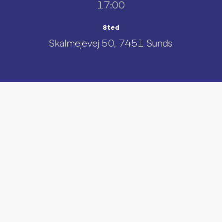
17:00
Sted
Skalmejevej 50, 7451 Sunds
UDFORSK AND