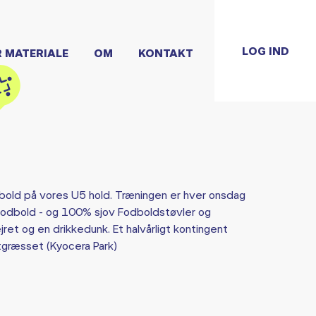
LOG IND
R MATERIALE
OM
KONTAKT
dbold på vores U5 hold. Træningen er hver onsdag
 fodbold - og 100% sjov Fodboldstøvler og
jret og en drikkedunk. Et halvårligt kontingent
tgræsset (Kyocera Park)