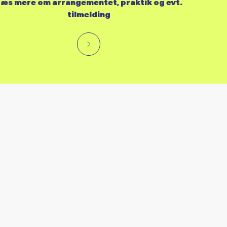
æs mere om arrangementet, praktik og evt.
tilmelding
RES KALENDER