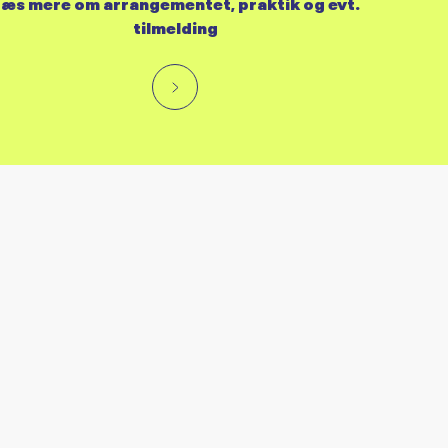
æs mere om arrangementet, praktik og evt.
tilmelding
RES KALENDER