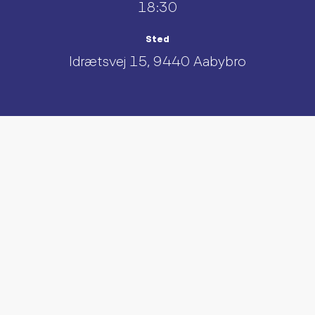
18:30
Sted
Idrætsvej 15, 9440 Aabybro
UDFORSK AND