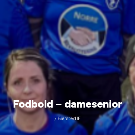
Fodbold – damesenior
/ Biersted IF