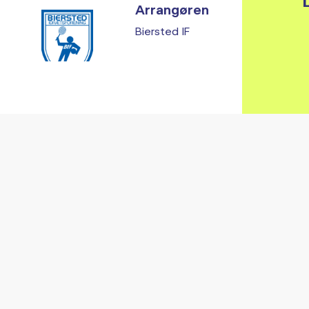
L
Arrangøren
Biersted IF
Vi fandt ingen relaterede arrangementer...
RE ARRANGEMENTER I VO
Gå til kalender