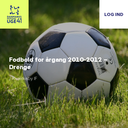
LOG IND
Fodbold for årgang 2010-2012 –
Drenge
/ Kværkeby IF