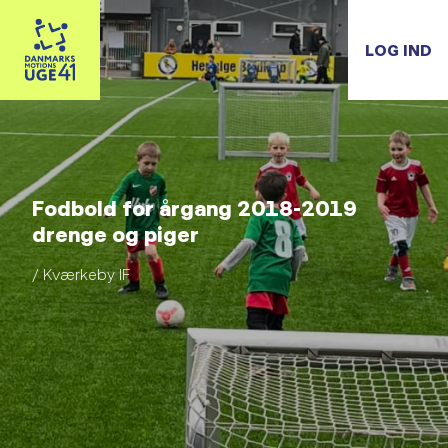
LOG IND
Fodbold for årgang 2018-2019
drenge og piger
/ Kværkeby IF