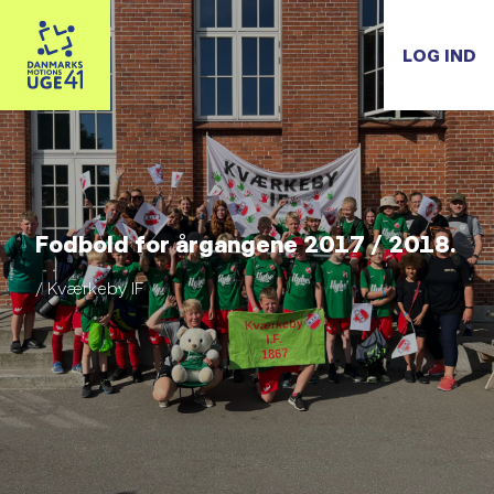
LOG IND
Fodbold for årgangene 2017 / 2018.
/ Kværkeby IF