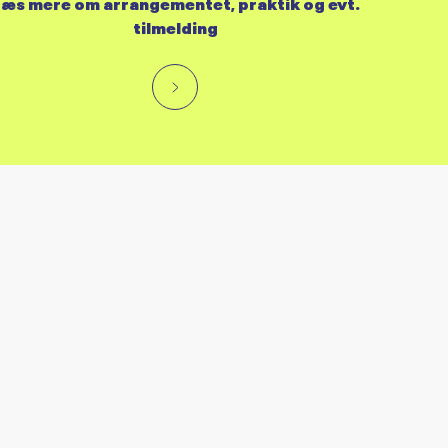
æs mere om arrangementet, praktik og evt.
tilmelding
RES KALENDER