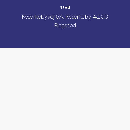
Sted
Kværkebyvej 6A, Kværkeby, 4100
Ringsted
UDFORSK AND