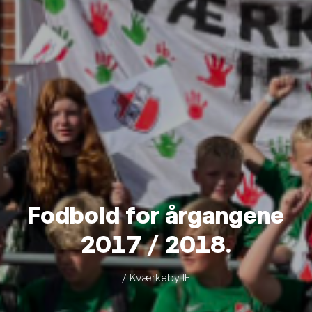
Fodbold for årgangene
2017 / 2018.
/ Kværkeby IF