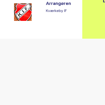
L
Arrangøren
Kværkeby IF
Vi fandt ingen relaterede arrangementer...
RE ARRANGEMENTER I VO
Gå til kalender