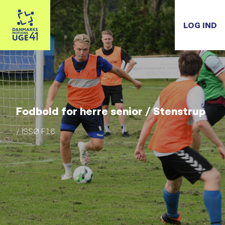
LOG IND
Fodbold for herre senior / Stenstrup
/ ISSØ F16