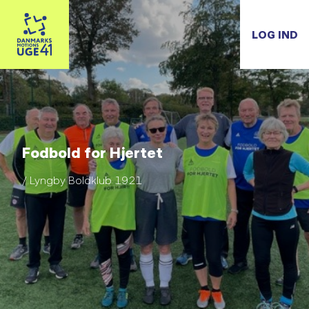
LOG IND
Fodbold for Hjertet
/ Lyngby Boldklub 1921