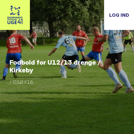
LOG IND
Fodbold for U12/13 drenge /
Kirkeby
/ ISSØ F16