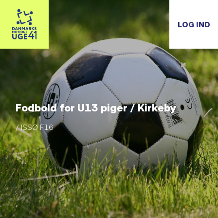
LOG IND
Fodbold for U13 piger / Kirkeby
/ ISSØ F16