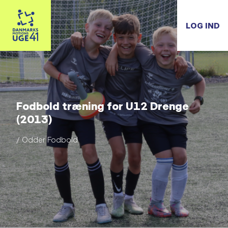
LOG IND
Fodbold træning for U12 Drenge
(2013)
/ Odder Fodbold