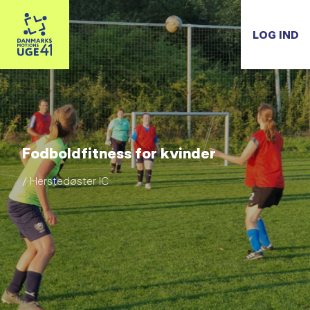
LOG IND
Fodboldfitness for kvinder
/ Herstedøster IC