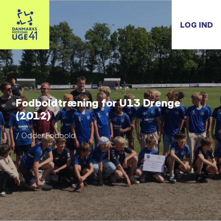
LOG IND
Fodboldtræning for U13 Drenge
(2012)
/ Odder Fodbold