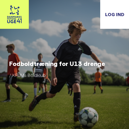
LOG IND
Fodboldtræning for U13 drenge
/ KFUMs Boldklub