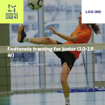
LOG IND
Fodtennis træning for junior (10-15
år)
/ Slagslunde-Ganløse IF