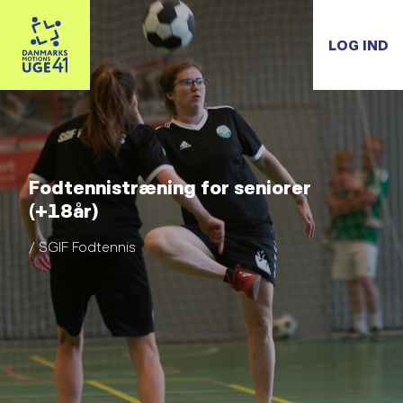
LOG IND
Fodtennistræning for seniorer
(+18år)
/ SGIF Fodtennis