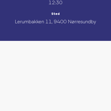
12:30
Sted
Lerumbakken 11, 9400 Nørresundby
UDFORSK AND