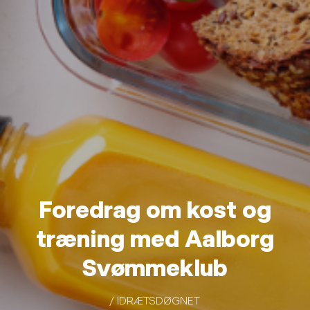
Foredrag om kost og
træning med Aalborg
Svømmeklub
/ IDRÆTSDØGNET