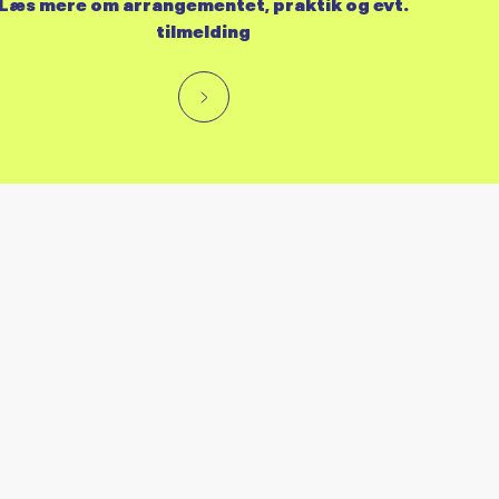
Læs mere om arrangementet, praktik og evt.
tilmelding
RES KALENDER