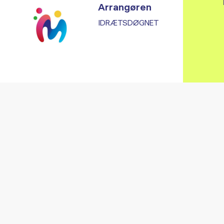
Arrangøren
IDRÆTSDØGNET
Vi fandt ingen relaterede arrangementer...
RE ARRANGEMENTER I VO
Gå til kalender