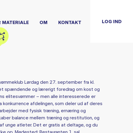
LOG IND
R MATERIALE
OM
KONTAKT
 Svømmeklub Lørdag den 27. september fra kl.
l et spændende og lærerigt foredrag om kost og
ens elitesvømmer – men alle interesserede er
ra konkurrence afdelingen, som deler ud af deres
rbejder med fysisk træning, ernæring og
skaber balance mellem træning og restitution, og
 af unge atleter. Det er gratis at deltage, og du
ukke op. Mødested: Restauranten 1. sal