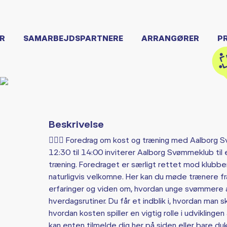
R
SAMARBEJDSPARTNERE
ARRANGØRER
P
Beskrivelse
🏋️‍♀️🥗 Foredrag om kost og træning med Aalborg
12:30 til 14:00 inviterer Aalborg Svømmeklub ti
træning. Foredraget er særligt rettet mod klubb
naturligvis velkomne. Her kan du møde trænere f
erfaringer og viden om, hvordan unge svømmere a
hverdagsrutiner. Du får et indblik i, hvordan man 
hvordan kosten spiller en vigtig rolle i udviklingen
kan enten tilmelde dig her på siden eller bare d