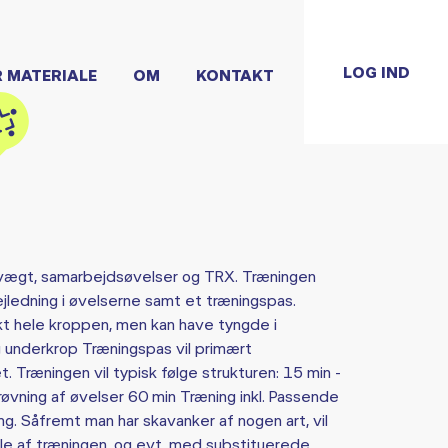
LOG IND
R MATERIALE
OM
KONTAKT
vægt, samarbejdsøvelser og TRX. Træningen
ledning i øvelserne samt et træningspas.
t hele kroppen, men kan have tyngde i
 underkrop Træningspas vil primært
 Træningen vil typisk følge strukturen: 15 min -
røvning af øvelser 60 min Træning inkl. Passende
ring. Såfremt man har skavanker af nogen art, vil
dele af træningen, og evt. med substituerede