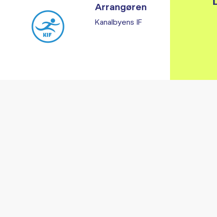
L
Arrangøren
Kanalbyens IF
Vi fandt ingen relaterede arrangementer...
RE ARRANGEMENTER I VO
Gå til kalender