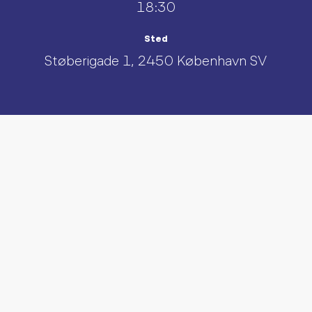
18:30
Sted
Støberigade 1, 2450 København SV
UDFORSK AND