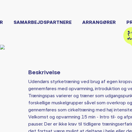
R
SAMARBEJDSPARTNERE
ARRANGØRER
P
Beskrivelse
Udendørs styrketræning ved brug af egen krops
gennemføres med opvarmning, introduktion og vej
Træningspas varierer og træner som udgangspunk
forskellige muskelgrupper såvel som overkrop og
gennemføres som cirkeltræning med høj intensitet.
Velkomst og opvarmning 15 min - Intro til- og afp
pauser. Der er ikke krav til tidligere træningserfa
det fortsat være muligt at deltage i hele eller 