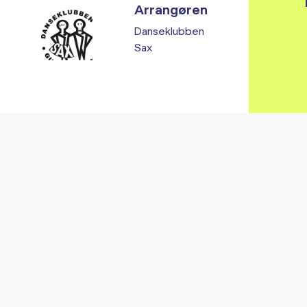
Arrangøren
Danseklubben
Sax
Vi fandt ingen relaterede arrangementer...
RE ARRANGEMENTER I VO
Gå til kalender