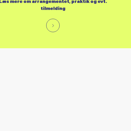
Læs mere om arrangementet, praktik og evt.
tilmelding
RES KALENDER