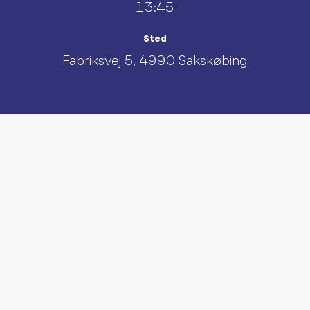
13:45
Sted
Fabriksvej 5, 4990 Sakskøbing
UDFORSK AND