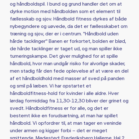
og håndboldspil. I bund og grund handler det om at
dyrke motion med håndbolden som et element til
fællesskab og sjov. Håndbold fitness dyrkes af både
nybegyndere og uøvede, da det er fællesskabet om
træning og sjov, der er i centrum. "Håndbold uden
hårde tacklinger" Banen er forkortet, bolden er blød,
de hårde tacklinger er taget ud, og man spiller ikke
turneringskampe. Det giver mulighed for at spille
håndbold, hvor man undgår risiko for alvorlige skader,
men stadig får den fede oplevelse af at være en del
af et håndboldhold med masser af sved på panden
og smil på læben. Vi har opstartet et
håndboldfitness-hold for kvinder i alle aldre. Hver
lørdag formiddag fra 11,30-12,30 bliver der grinet og
svedt. Håndboldfitness er for alle, og det er
bestemt ikke en forudsætning, at man har spillet
håndbold. Vi opfordrer til, at man tager en veninde
under armen og kigger forbi – det er meget
smittende. Mødested: Frederiksberg Hallerne, Hal 2