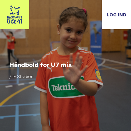
LOG IND
Håndbold for U7 mix
/ IF Stadion