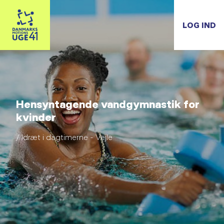
LOG IND
Hensyntagende vandgymnastik for
kvinder
/ Idræt i dagtimerne - Vejle