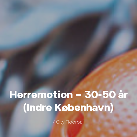
Herremotion – 30-50 år
(Indre København)
/ City Floorball