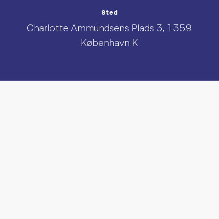
Sted
Charlotte Ammundsens Plads 3, 1359
København K
UDFORSK AND