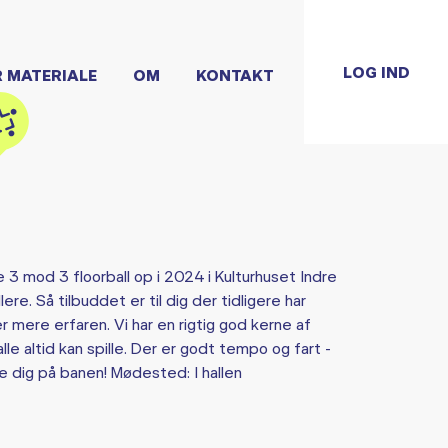
LOG IND
R MATERIALE
OM
KONTAKT
e 3 mod 3 floorball op i 2024 i Kulturhuset Indre
ere. Så tilbuddet er til dig der tidligere har
r mere erfaren. Vi har en rigtig god kerne af
lle altid kan spille. Der er godt tempo og fart -
se dig på banen! Mødested: I hallen