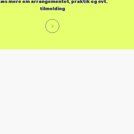
æs mere om arrangementet, praktik og evt.
tilmelding
RES KALENDER