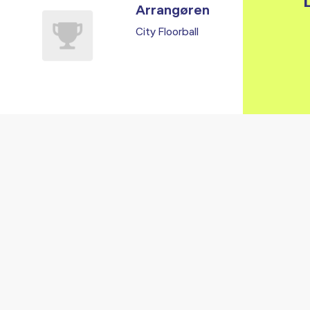
L
Arrangøren
City Floorball
Vi fandt ingen relaterede arrangementer...
RE ARRANGEMENTER I VO
Gå til kalender