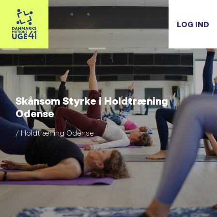
LOG IND
Skånsom Styrke i Holdtræning
Odense
/ Holdtræning Odense