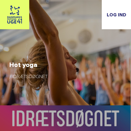
LOG IND
Hot yoga
/ IDRÆTSDØGNET