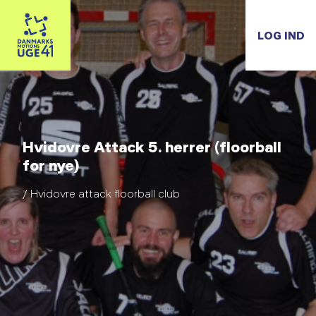
LOG IND
Hvidovre Attack 5. herrer (floorball
for nye)
/ Hvidovre attack floorball club