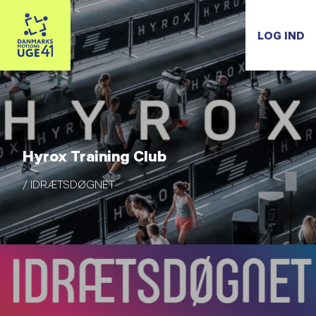
LOG IND
Hyrox Training Club
/ IDRÆTSDØGNET