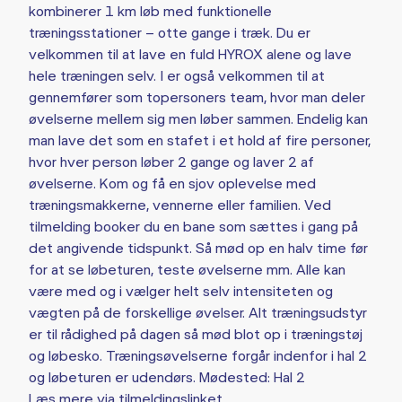
kombinerer 1 km løb med funktionelle
træningsstationer – otte gange i træk. Du er
velkommen til at lave en fuld HYROX alene og lave
hele træningen selv. I er også velkommen til at
gennemfører som topersoners team, hvor man deler
øvelserne mellem sig men løber sammen. Endelig kan
man lave det som en stafet i et hold af fire personer,
hvor hver person løber 2 gange og laver 2 af
øvelserne. Kom og få en sjov oplevelse med
træningsmakkerne, vennerne eller familien. Ved
tilmelding booker du en bane som sættes i gang på
det angivende tidspunkt. Så mød op en halv time før
for at se løbeturen, teste øvelserne mm. Alle kan
være med og i vælger helt selv intensiteten og
vægten på de forskellige øvelser. Alt træningsudstyr
er til rådighed på dagen så mød blot op i træningstøj
og løbesko. Træningsøvelserne forgår indenfor i hal 2
og løbeturen er udendørs. Mødested: Hal 2
Læs mere via tilmeldingslinket.