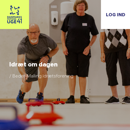
LOG IND
Idræt om dagen
/ Beder-Malling Idrætsforening