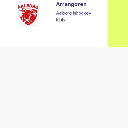
Arrangøren
Aalborg Ishockey
Klub
Vi fandt ingen relaterede arrangementer...
RE ARRANGEMENTER I VO
Gå til kalender