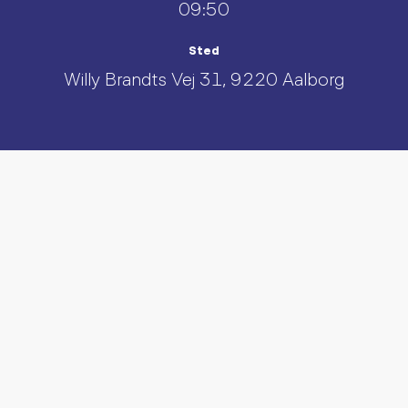
09:50
Sted
Willy Brandts Vej 31, 9220 Aalborg
UDFORSK AND