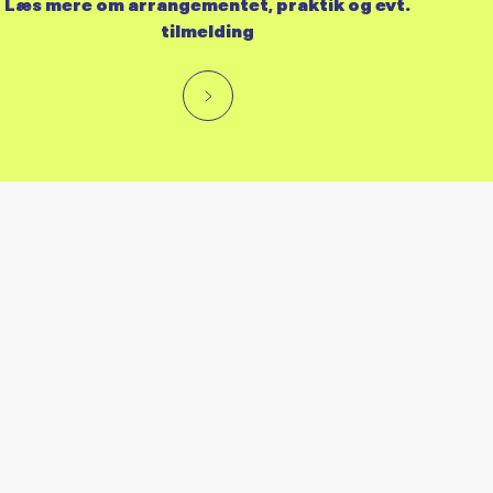
Læs mere om arrangementet, praktik og evt.
tilmelding
RES KALENDER